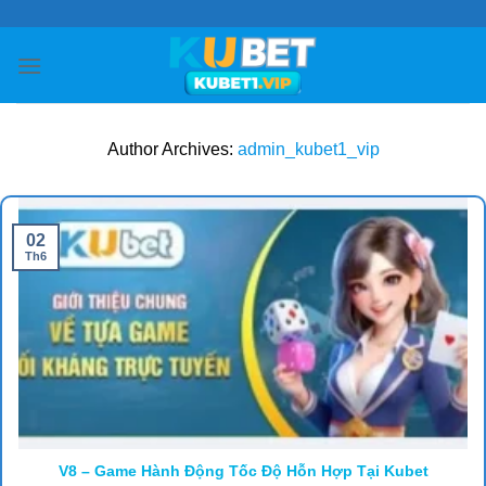
Skip
to
content
Author Archives:
admin_kubet1_vip
02
Th6
V8 – Game Hành Động Tốc Độ Hỗn Hợp Tại Kubet