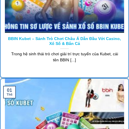
BBIN Kubet – Sảnh Trò Chơi Châu Á Dẫn Đầu Với Casino,
Xổ Số & Bắn Cá
Trong hệ sinh thái trò chơi giải trí trực tuyến của Kubet, cái
tên BBIN [...]
01
Th6