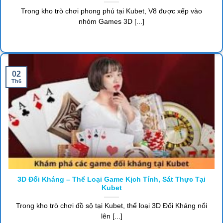
Trong kho trò chơi phong phú tại Kubet, V8 được xếp vào
nhóm Games 3D [...]
02
Th6
3D Đối Kháng – Thể Loại Game Kịch Tính, Sát Thực Tại
Kubet
Trong kho trò chơi đồ sộ tại Kubet, thể loại 3D Đối Kháng nổi
lên [...]