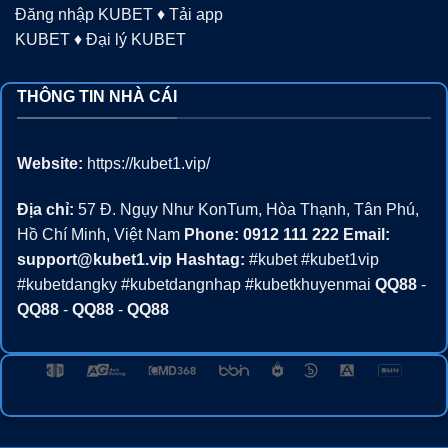
Đăng nhập KUBET
♦
Tải app
KUBET
♦
Đại lý KUBET
THÔNG TIN NHÀ CÁI
Website:
https://kubet1.vip/
Địa chỉ:
57 Đ. Ngụy Như KonTum, Hòa Thạnh, Tân Phú,
Hồ Chí Minh, Việt Nam
Phone:
0912 111 222
Email:
support@kubet1.vip
Hashtag:
#kubet #kubet1vip
#kubetdangky #kubetdangnhap #kubetkhuyenmai
QQ88
-
QQ88
-
QQ88
-
QQ88