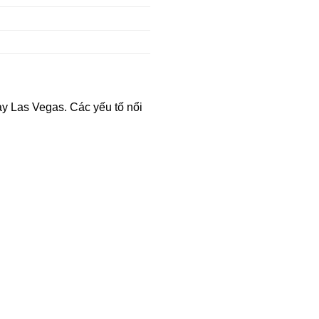
y Las Vegas. Các yếu tố nổi