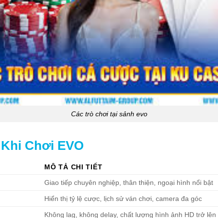
Các trò chơi tại sảnh evo
 Khi Chơi EVO
MÔ TẢ CHI TIẾT
Giao tiếp chuyên nghiệp, thân thiện, ngoại hình nổi bật
Hiển thị tỷ lệ cược, lịch sử ván chơi, camera đa góc
Không lag, không delay, chất lượng hình ảnh HD trở lên