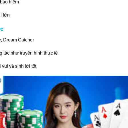
 bảo hiểm
i lớn
ợc
e, Dream Catcher
 tác như truyền hình thực tế
vui và sinh lời tốt