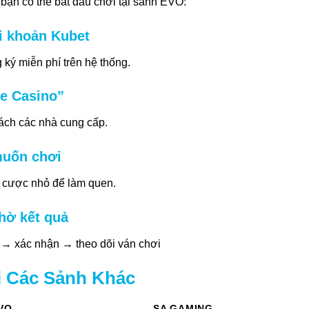
 bạn có thể bắt đầu chơi tại sảnh EVO:
i khoản Kubet
ký miễn phí trên hệ thống.
e Casino”
ách các nhà cung cấp.
muốn chơi
c cược nhỏ để làm quen.
hờ kết quả
 → xác nhận → theo dõi ván chơi
 Các Sảnh Khác
VO
SA GAMING