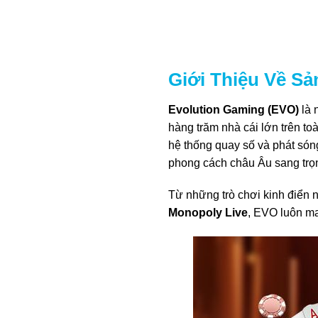
Giới Thiệu Về Sả
Evolution Gaming (EVO)
là 
hàng trăm nhà cái lớn trên t
hệ thống quay số và phát sóng
phong cách châu Âu sang trọ
Từ những trò chơi kinh điển
Monopoly Live
, EVO luôn ma