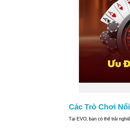
Các Trò Chơi Nổ
Tại EVO, bạn có thể trải nghi