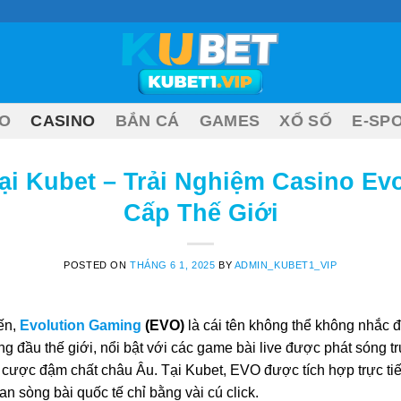
AO
CASINO
BẮN CÁ
GAMES
XỔ SỐ
E-SP
i Kubet – Trải Nghiệm Casino Ev
Cấp Thế Giới
POSTED ON
THÁNG 6 1, 2025
BY
ADMIN_KUBET1_VIP
yến,
Evolution Gaming
(EVO)
là cái tên không thể không nhắc 
 đầu thế giới, nổi bật với các game bài live được phát sóng tr
 cược đậm chất châu Âu. Tại Kubet, EVO được tích hợp trực tiế
n sòng bài quốc tế chỉ bằng vài cú click.