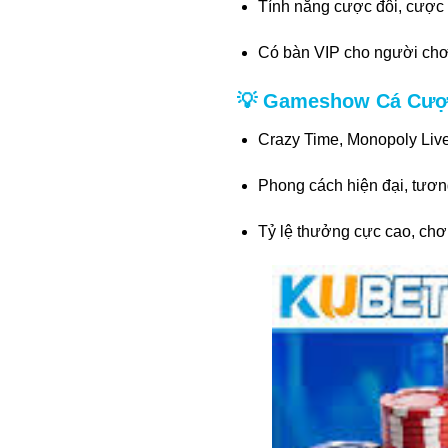
Tính năng cược đôi, cược
Có bàn VIP cho người chơ
💡 Gameshow Cá Cư
Crazy Time, Monopoly Liv
Phong cách hiện đại, tương
Tỷ lệ thưởng cực cao, chơi 